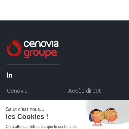
Cenovia
Accès direct
A propos
Cenovia Cités
Nos expertises
Cenovia Park
Magazine
Cénovia – Port du Mans