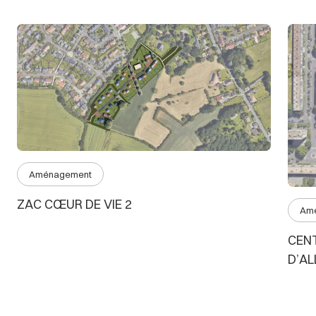
Aménagement
ZAC CŒUR DE VIE 2
Am
CEN
D’A