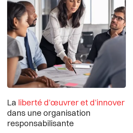
La
liberté
d’œuvrer
et
d’innover
dans
une
organisation
responsabilisante