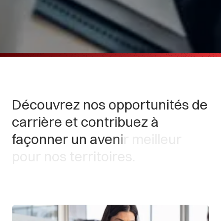
D
é
c
o
u
v
r
e
z
n
o
s
o
p
p
o
r
t
u
n
i
t
é
s
d
e
c
a
r
r
i
è
r
e
e
t
c
o
n
t
r
i
b
u
e
z
à
f
a
ç
o
n
n
e
r
u
n
a
v
e
n
i
r
m
e
i
l
l
e
u
r
p
o
u
r
n
o
s
t
e
r
r
i
t
o
i
r
e
s
.