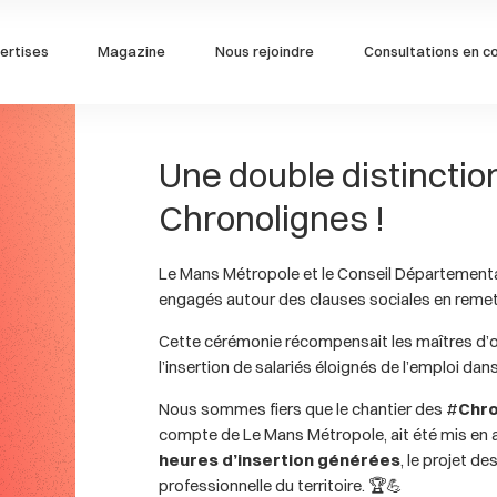
ertises
Magazine
Nous rejoindre
Consultations en c
Une double distinction
ire
Cénovia 3D
avec Cénovia Park
Chronolignes !
agés
Une structure fiable
avec Cénovia Port du Mans
Le Mans Métropole et le Conseil Départementa
engagés autour des clauses sociales en remet
avec Cénovia
Cette cérémonie récompensait les maîtres d’
l’insertion de salariés éloignés de l’emploi dan
Nous sommes fiers que le chantier des #
Chro
compte de Le Mans Métropole, ait été mis en 
heures d’insertion générées
, le projet d
professionnelle du territoire. 🏆💪