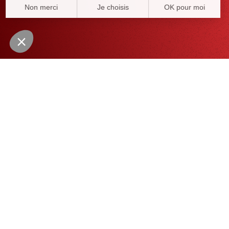
À
lire
aussi