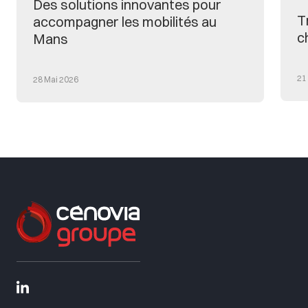
Des solutions innovantes pour
T
accompagner les mobilités au
c
Mans
21
28 Mai 2026